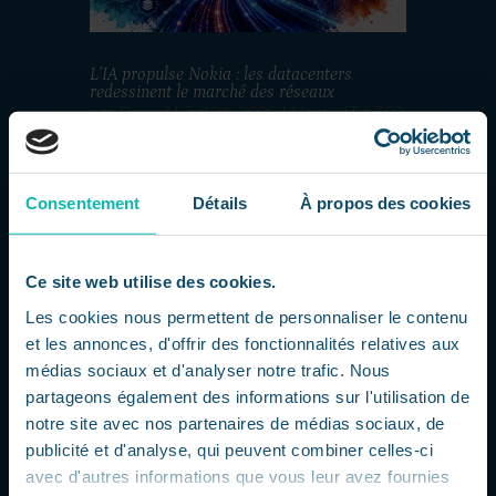
L’IA propulse Nokia : les datacenters
redessinent le marché des réseaux
par
Dorsaf
|
Juil 24, 2026
|
L'actu IT à 360
L'explosion de l'IA transforme le marché
des infrastructures Nokia profite
pleinement de la montée en puissance
Consentement
Détails
À propos des cookies
de l'intelligence artificielle et de la
multiplication des datacenters qui
l'accompagnent. Au deuxième trimestre
Ce site web utilise des cookies.
2026, l'activité Réseaux de l'entreprise a...
Les cookies nous permettent de personnaliser le contenu
et les annonces, d'offrir des fonctionnalités relatives aux
médias sociaux et d'analyser notre trafic. Nous
partageons également des informations sur l'utilisation de
notre site avec nos partenaires de médias sociaux, de
publicité et d'analyse, qui peuvent combiner celles-ci
avec d'autres informations que vous leur avez fournies