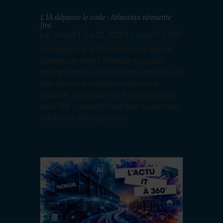
L’IA dépasse le code : Atlassian réinvente
Jira
par
Dorsaf
|
Juil 27, 2026
|
L'actu IT à 360
L'intelligence artificielle s'invite dans la
gestion de projet Atlassian poursuit
l'intégration de l'intelligence artificielle au
sein de son écosystème avec une
nouvelle génération de fonctionnalités
pour Jira. L'objectif n'est plus seulement
d'aider les développeurs...