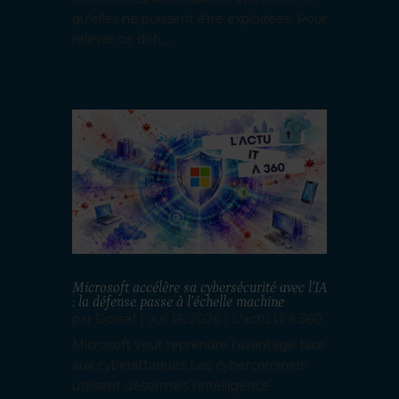
qu'elles ne puissent être exploitées. Pour
relever ce défi,...
Microsoft accélère sa cybersécurité avec l’IA
: la défense passe à l’échelle machine
par
Dorsaf
|
Juil 16, 2026
|
L'actu IT à 360
Microsoft veut reprendre l'avantage face
aux cyberattaques Les cybercriminels
utilisent désormais l'intelligence