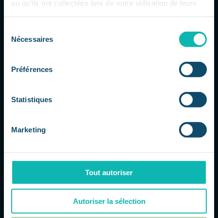
ou qu'ils ont collectées lors de votre utilisation de leurs
services.
Sélection
Nécessaires
du
Gemini 3.5 Pro retardé : Google sous
consentement
pression dans la course à l’IA
par
Dorsaf
|
Juil 23, 2026
|
L'actu IT à 360
Préférences
La course aux modèles d'IA s'accélère
Google traverse une période délicate
Statistiques
dans la compétition autour des modèles
d'intelligence artificielle avancés. Selon
plusieurs informations relayées par la
Marketing
presse spécialisée, le lancement de
Gemini 3.5 Pro aurait été repoussé...
Tout autoriser
Autoriser la sélection