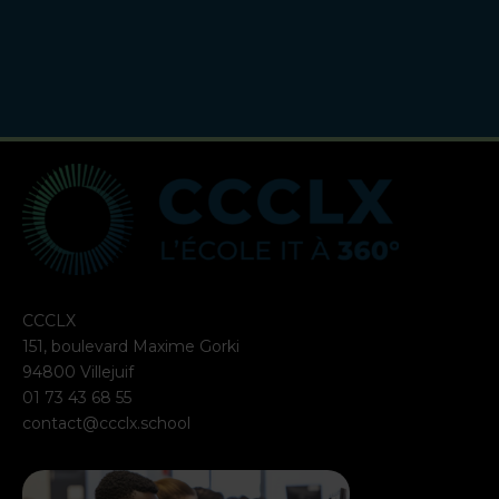
CCCLX
151, boulevard Maxime Gorki
94800 Villejuif
01 73 43 68 55
contact@ccclx.school