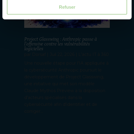
Refuser
Project Glasswing : Anthropic passe à
l’offensive contre les vulnérabilités
logicielles
par
Dorsaf
|
Juil 22, 2026
|
L'actu IT à 360
Une nouvelle étape pour l'IA appliquée à
la cybersécurité Anthropic poursuit le
développement de Project Glasswing,
une initiative qui met son modèle
Claude Mythos Preview à la disposition
d'acteurs spécialisés dans la
cybersécurité afin d'identifier et de
corriger...