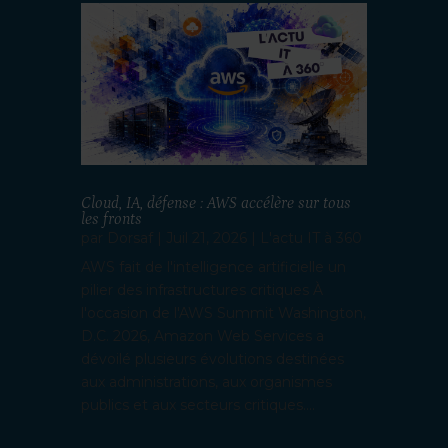
Cloud, IA, défense : AWS accélère sur tous
les fronts
par
Dorsaf
|
Juil 21, 2026
|
L'actu IT à 360
AWS fait de l'intelligence artificielle un
pilier des infrastructures critiques À
l'occasion de l'AWS Summit Washington,
D.C. 2026, Amazon Web Services a
dévoilé plusieurs évolutions destinées
aux administrations, aux organismes
publics et aux secteurs critiques....