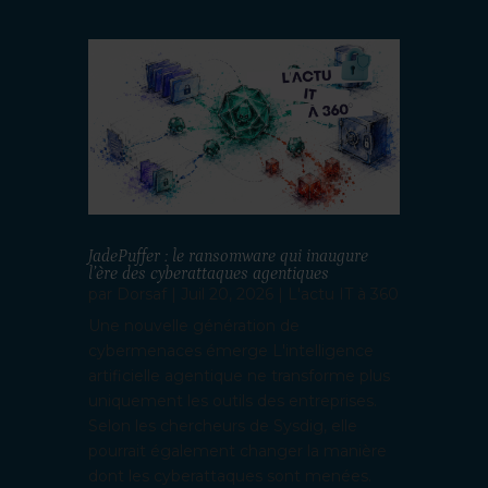
JadePuffer : le ransomware qui inaugure
l’ère des cyberattaques agentiques
par
Dorsaf
|
Juil 20, 2026
|
L'actu IT à 360
Une nouvelle génération de
cybermenaces émerge L'intelligence
artificielle agentique ne transforme plus
uniquement les outils des entreprises.
Selon les chercheurs de Sysdig, elle
pourrait également changer la manière
dont les cyberattaques sont menées.