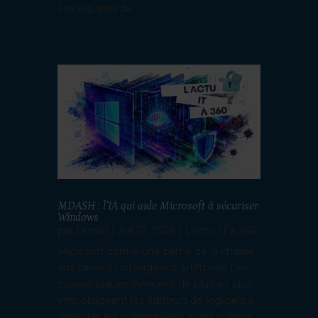
Les équipes de...
MDASH : l’IA qui aide Microsoft à sécuriser
Windows
par
Dorsaf
|
Juil 17, 2026
|
L'actu IT à 360
Microsoft confie une partie de la chasse
aux failles à l'intelligence artificielle Les
cyberattaques évoluent de plus en plus
vite, obligeant les éditeurs de logiciels à
détecter les vulnérabilités avant même