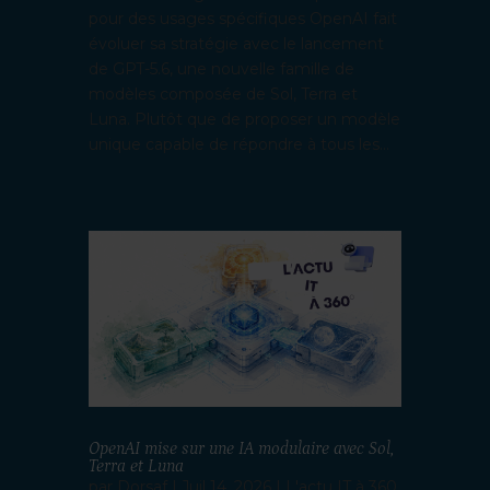
pour des usages spécifiques OpenAI fait
évoluer sa stratégie avec le lancement
de GPT-5.6, une nouvelle famille de
modèles composée de Sol, Terra et
Luna. Plutôt que de proposer un modèle
unique capable de répondre à tous les...
OpenAI mise sur une IA modulaire avec Sol,
Terra et Luna
par
Dorsaf
|
Juil 14, 2026
|
L'actu IT à 360