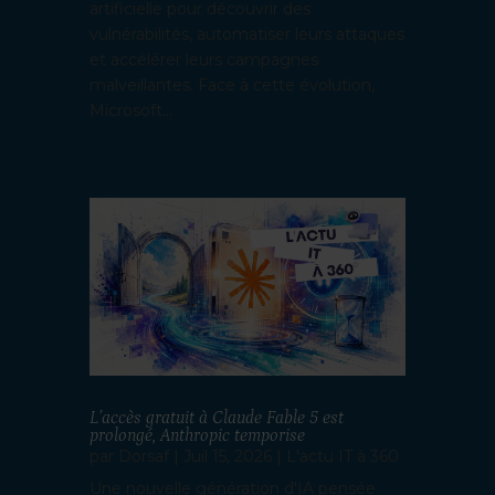
artificielle pour découvrir des
vulnérabilités, automatiser leurs attaques
et accélérer leurs campagnes
malveillantes. Face à cette évolution,
Microsoft...
L’accès gratuit à Claude Fable 5 est
prolongé, Anthropic temporise
par
Dorsaf
|
Juil 15, 2026
|
L'actu IT à 360
Une nouvelle génération d'IA pensée