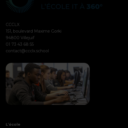
CCCLX
151, boulevard Maxime Gorki
94800 Villejuif
01 73 43 68 55
contact@ccclx.school
L’école