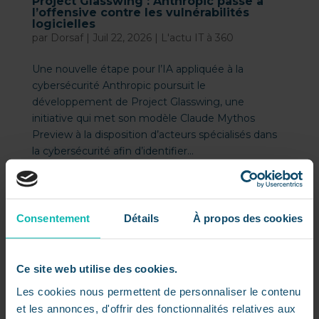
Project Glasswing : Anthropic passe à
l’offensive contre les vulnérabilités
logicielles
par
Dorsaf
|
Juil 22, 2026
|
L'actu IT à 360
Une nouvelle étape pour l’IA appliquée à la
cybersécurité Anthropic poursuit le
développement de Project Glasswing, une
initiative qui met son modèle Claude Mythos
Preview à la disposition d’acteurs spécialisés dans
la cybersécurité afin d’identifier...
Consentement
Détails
À propos des cookies
Ce site web utilise des cookies.
Les cookies nous permettent de personnaliser le contenu
et les annonces, d'offrir des fonctionnalités relatives aux