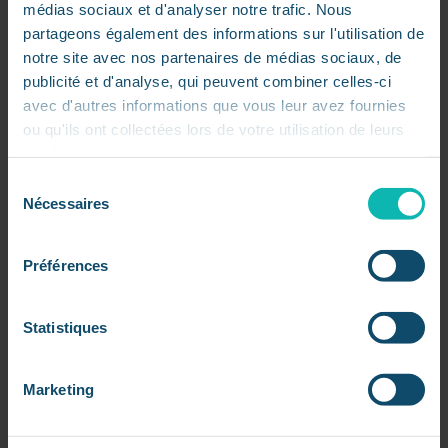
médias sociaux et d'analyser notre trafic. Nous
partageons également des informations sur l'utilisation de
Cloud, IA, défense : AWS accélère sur
notre site avec nos partenaires de médias sociaux, de
tous les fronts
publicité et d'analyse, qui peuvent combiner celles-ci
par
Dorsaf
|
Juil 21, 2026
|
L'actu IT à 360
avec d'autres informations que vous leur avez fournies
ou qu'ils ont collectées lors de votre utilisation de leurs
AWS fait de l’intelligence artificielle un pilier des
services.
infrastructures critiques À l’occasion de l’AWS
Summit Washington, D.C. 2026, Amazon Web
Sélection
Nécessaires
Services a dévoilé plusieurs évolutions destinées
du
aux administrations, aux organismes publics et
consentement
aux...
Préférences
« Entrées précédentes
Statistiques
Rechercher
Marketing
Articles récents
L’IA dépasse le code : Atlassian réinvente Jira