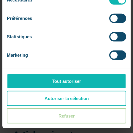
du
consentement
Préférences
JadePuffer : le ransomware qui inaugure
l’ère des cyberattaques agentiques
Statistiques
par
Dorsaf
|
Juil 20, 2026
|
L'actu IT à 360
Une nouvelle génération de cybermenaces
Marketing
émerge L’intelligence artificielle agentique ne
transforme plus uniquement les outils des
entreprises. Selon les chercheurs de Sysdig, elle
pourrait également changer la manière dont les
Tout autoriser
cyberattaques sont menées. Les...
Autoriser la sélection
« Entrées précédentes
Rechercher
Refuser