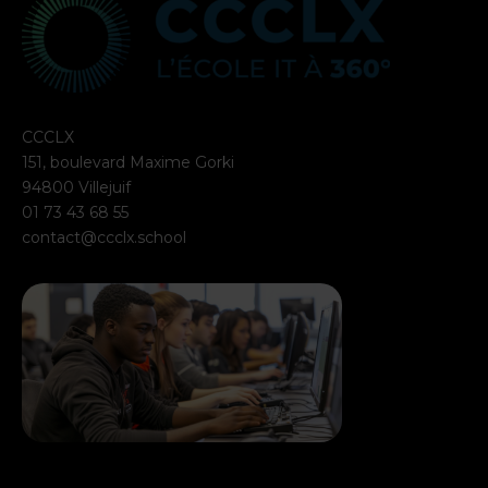
CCCLX
151, boulevard Maxime Gorki
94800 Villejuif
01 73 43 68 55
contact@ccclx.school