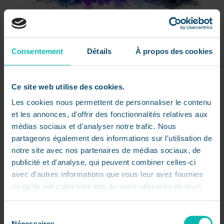
Cloud, IA, défense : AWS accélère sur
tous les fronts
par
Dorsaf
|
Juil 21, 2026
|
L'actu IT à 360
Consentement
Détails
À propos des cookies
AWS fait de l’intelligence artificielle un pilier des
infrastructures critiques À l’occasion de l’AWS
Ce site web utilise des cookies.
Summit Washington, D.C. 2026, Amazon Web
Les cookies nous permettent de personnaliser le contenu
Services a dévoilé plusieurs évolutions destinées
et les annonces, d'offrir des fonctionnalités relatives aux
aux administrations, aux organismes publics et
aux...
médias sociaux et d'analyser notre trafic. Nous
partageons également des informations sur l'utilisation de
notre site avec nos partenaires de médias sociaux, de
publicité et d'analyse, qui peuvent combiner celles-ci
avec d'autres informations que vous leur avez fournies
ou qu'ils ont collectées lors de votre utilisation de leurs
services.
Sélection
Nécessaires