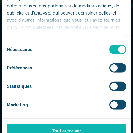
notre site avec nos partenaires de médias sociaux, de
publicité et d'analyse, qui peuvent combiner celles-ci
avec d'autres informations que vous leur avez fournies
ou qu'ils ont collectées lors de votre utilisation de leurs
services.
Sélection
Notre campus
Nécessaires
du
de
consentement
Paris Villejuif
Préférences
Cliquez sur le bouton ci-dessous
Statistiques
pour découvrir le campus CCCLX !
Marketing
Je découvre !
Tout autoriser