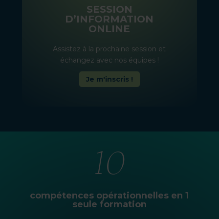
SESSION
D’INFORMATION
ONLINE
Assistez à la prochaine session et
échangez avec nos équipes !
Je m'inscris !
12
compétences opérationnelles en 1
seule formation