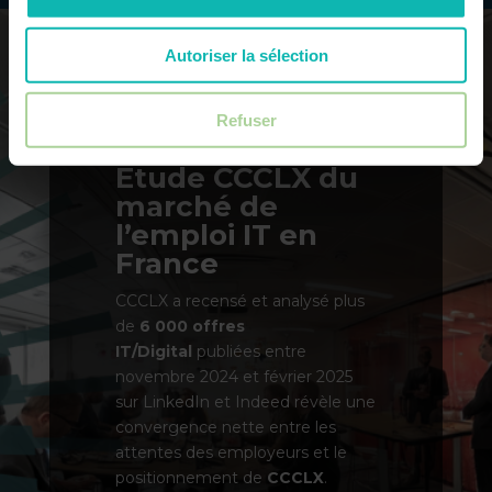
Autoriser la sélection
Refuser
Etude CCCLX du
marché de
l’emploi IT en
France
CCCLX a recensé et analysé plus
de
6 000 offres
IT/Digital
publiées entre
novembre 2024 et février 2025
sur LinkedIn et Indeed révèle une
convergence nette entre les
attentes des employeurs et le
positionnement de
CCCLX
.