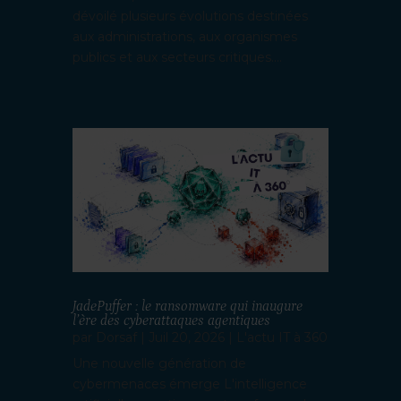
dévoilé plusieurs évolutions destinées
aux administrations, aux organismes
publics et aux secteurs critiques....
JadePuffer : le ransomware qui inaugure
l’ère des cyberattaques agentiques
par
Dorsaf
|
Juil 20, 2026
|
L'actu IT à 360
Une nouvelle génération de
cybermenaces émerge L'intelligence