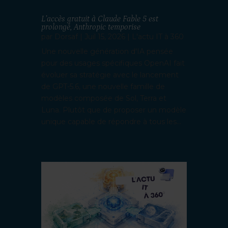
L’accès gratuit à Claude Fable 5 est
prolongé, Anthropic temporise
par
Dorsaf
|
Juil 15, 2026
|
L'actu IT à 360
Une nouvelle génération d'IA pensée
pour des usages spécifiques OpenAI fait
évoluer sa stratégie avec le lancement
de GPT-5.6, une nouvelle famille de
modèles composée de Sol, Terra et
Luna. Plutôt que de proposer un modèle
unique capable de répondre à tous les...