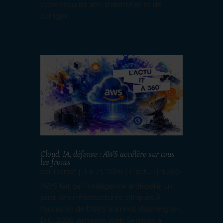
cybersécurité afin d'identifier et de
corriger...
Cloud, IA, défense : AWS accélère sur tous
les fronts
par
Dorsaf
|
Juil 21, 2026
|
L'actu IT à 360
AWS fait de l'intelligence artificielle un
pilier des infrastructures critiques À
l'occasion de l'AWS Summit Washington,
D.C. 2026, Amazon Web Services a