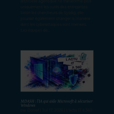
artificielle agentique ne transforme plus
uniquement les outils des entreprises.
Selon les chercheurs de Sysdig, elle
pourrait également changer la manière
dont les cyberattaques sont menées.
Les équipes de...
MDASH : l’IA qui aide Microsoft à sécuriser
Windows
par
Dorsaf
|
Juil 17, 2026
|
L'actu IT à 360