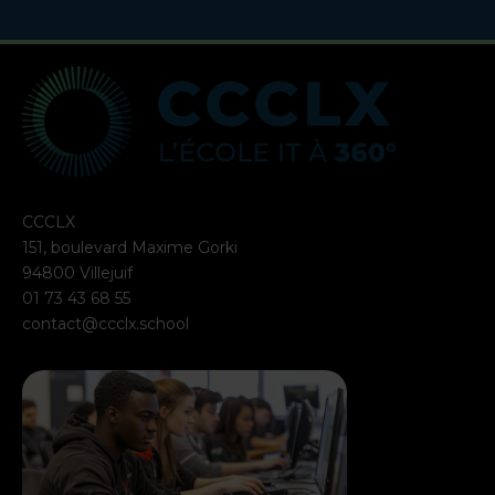
CCCLX
151, boulevard Maxime Gorki
94800 Villejuif
01 73 43 68 55
contact@ccclx.school