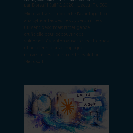
par
Dorsaf
|
Juil 16, 2026
|
L'actu IT à 360
Microsoft veut reprendre l'avantage face
aux cyberattaques Les cybercriminels
utilisent désormais l'intelligence
artificielle pour découvrir des
vulnérabilités, automatiser leurs attaques
et accélérer leurs campagnes
malveillantes. Face à cette évolution,
Microsoft...