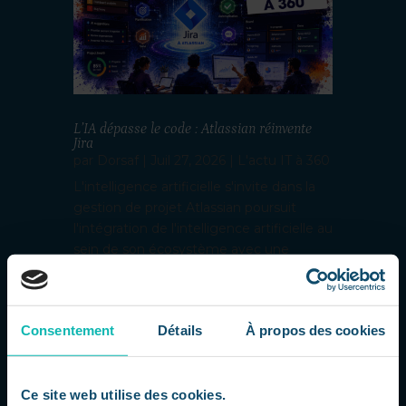
L’IA dépasse le code : Atlassian réinvente
Jira
par
Dorsaf
|
Juil 27, 2026
|
L'actu IT à 360
L'intelligence artificielle s'invite dans la
gestion de projet Atlassian poursuit
l'intégration de l'intelligence artificielle au
sein de son écosystème avec une
nouvelle génération de fonctionnalités
pour Jira. L'objectif n'est plus seulement
d'aider les développeurs...
Consentement
Détails
À propos des cookies
Ce site web utilise des cookies.