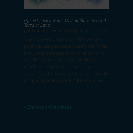
OpenAI mise sur une IA modulaire avec Sol,
Terra et Luna
par
Dorsaf
|
Juil 14, 2026
|
L'actu IT à 360
Une nouvelle génération d'IA pensée
pour des usages spécifiques OpenAI fait
évoluer sa stratégie avec le lancement
de GPT-5.6, une nouvelle famille de
modèles composée de Sol, Terra et
Luna. Plutôt que de proposer un modèle
unique capable de répondre à tous les...
« Entrées précédentes