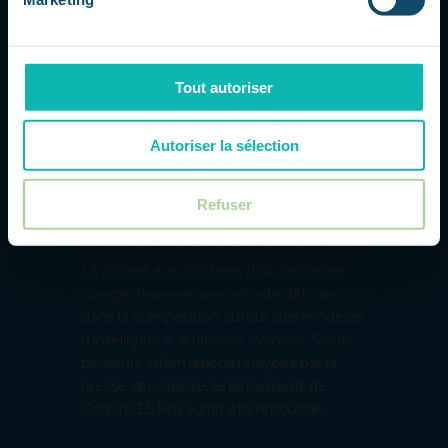
Tout autoriser
Autoriser la sélection
Refuser
Gemini 3.5 Pro retardé : Google sous
pression dans la course à l’IA
par
Dorsaf
|
Juil 23, 2026
|
L'actu IT à 360
La course aux modèles d'IA s'accélère
Google traverse une période délicate
dans la compétition autour des modèles
d'intelligence artificielle avancés. Selon
plusieurs informations relayées par la
presse spécialisée, le lancement de
Gemini 3.5 Pro aurait été repoussé...