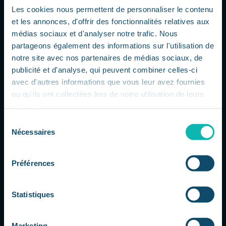
Les cookies nous permettent de personnaliser le contenu
et les annonces, d'offrir des fonctionnalités relatives aux
médias sociaux et d'analyser notre trafic. Nous
partageons également des informations sur l'utilisation de
notre site avec nos partenaires de médias sociaux, de
publicité et d'analyse, qui peuvent combiner celles-ci
avec d'autres informations que vous leur avez fournies
L’IA propulse Nokia : les datacenters
ou qu'ils ont collectées lors de votre utilisation de leurs
redessinent le marché des réseaux
par
Dorsaf
|
Juil 24, 2026
|
L'actu IT à 360
services.
L'explosion de l'IA transforme le marché
Sélection
Nécessaires
des infrastructures Nokia profite
du
pleinement de la montée en puissance
consentement
de l'intelligence artificielle et de la
Préférences
multiplication des datacenters qui
l'accompagnent. Au deuxième trimestre
2026, l'activité Réseaux de l'entreprise a...
Statistiques
Marketing