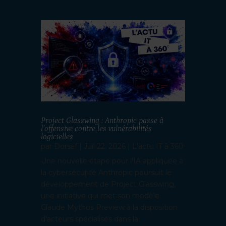
Project Glasswing : Anthropic passe à
l’offensive contre les vulnérabilités
logicielles
par
Dorsaf
|
Juil 22, 2026
|
L'actu IT à 360
Une nouvelle étape pour l'IA appliquée à
la cybersécurité Anthropic poursuit le
développement de Project Glasswing,
une initiative qui met son modèle
Claude Mythos Preview à la disposition
d'acteurs spécialisés dans la