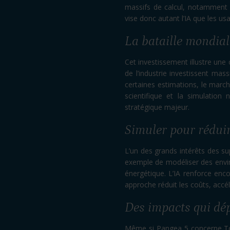
massifs de calcul, notamment po
vise donc autant l’IA que les usa
La bataille mondial
Cet investissement illustre une
de l’industrie investissent ma
certaines estimations, le marc
scientifique et la simulation 
stratégique majeur.
Simuler pour réduire
L’un des grands intérêts des su
exemple de modéliser des envi
énergétique. L’IA renforce enc
approche réduit les coûts, accél
Des impacts qui dép
Même si Pangea 5 concerne Tota