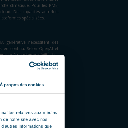
rche climatique. Pour les PME,
 cloud. Des capacités autrefois
plateformes spécialisées.
d’IA générative nécessitent des
es en continu. Selon OpenAI et
2
gresse à un rythme inédit
. Les
À propos des cookies
es futurs professionnels devront
e. Il ne s’agit plus seulement de
onner à grande échelle. Cette
tion.
nnalités relatives aux médias
on de notre site avec nos
 d'autres informations que