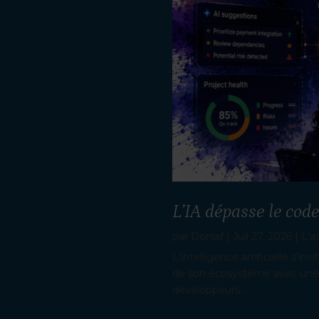
L’IA dépasse le code
par
Dorsaf
|
Juil 27, 2026
|
L'a
L'intelligence artificielle s'in
de son écosystème avec une no
développeurs...