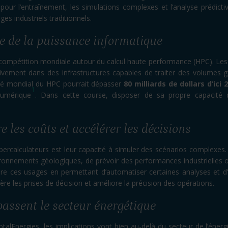
ur l’entraînement, les simulations complexes et l’analyse prédictiv
ges industriels traditionnels.
e de la puissance informatique
 compétition mondiale autour du calcul haute performance (HPC). Les 
ssivement dans des infrastructures capables de traiter des volumes
hé mondial du HPC pourrait dépasser
80 milliards de dollars d’ici 
1
numérique
. Dans cette course, disposer de sa propre capacité 
 les coûts et accélérer les décisions
percalculateurs est leur capacité à simuler des scénarios complexes.
ronnements géologiques, de prévoir des performances industrielles 
ore ces usages en permettant d’automatiser certaines analyses et d’a
ère les prises de décision et améliore la précision des opérations.
assent le secteur énergétique
lEnergies, les implications vont bien au-delà du secteur de l’énerg