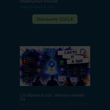
infrastructure forecast.
https://www.idc.com
Découvrir CCCLX
L’IA dépasse le code : Atlassian réinvente
Jira
par
Dorsaf
|
Juil 27, 2026
|
L'actu IT à 360