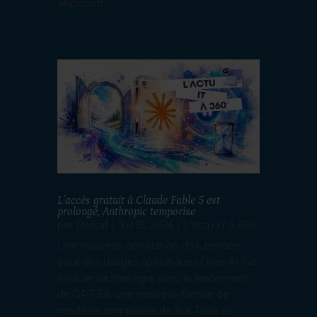
Microsoft...
L’accès gratuit à Claude Fable 5 est
prolongé, Anthropic temporise
par
Dorsaf
|
Juil 15, 2026
|
L'actu IT à 360
Une nouvelle génération d'IA pensée
pour des usages spécifiques OpenAI fait
évoluer sa stratégie avec le lancement
de GPT-5.6, une nouvelle famille de
modèles composée de Sol, Terra et