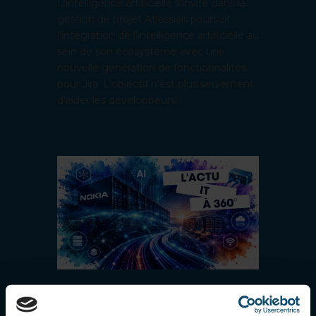
L'intelligence artificielle s'invite dans la
gestion de projet Atlassian poursuit
l'intégration de l'intelligence artificielle au
sein de son écosystème avec une
nouvelle génération de fonctionnalités
pour Jira. L'objectif n'est plus seulement
d'aider les développeurs...
L’IA propulse Nokia : les datacenters
redessinent le marché des réseaux