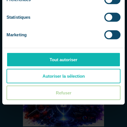
Gemini 3.5 Pro retardé : Google sous
pression dans la course à l’IA
par
Dorsaf
|
Juil 23, 2026
|
L'actu IT à 360
Statistiques
La course aux modèles d'IA s'accélère
Google traverse une période délicate
dans la compétition autour des modèles
Marketing
d'intelligence artificielle avancés. Selon
plusieurs informations relayées par la
presse spécialisée, le lancement de
Gemini 3.5 Pro aurait été repoussé...
Tout autoriser
Autoriser la sélection
Refuser