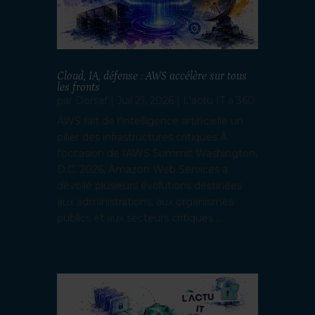
Cloud, IA, défense : AWS accélère sur tous
les fronts
par
Dorsaf
|
Juil 21, 2026
|
L'actu IT à 360
AWS fait de l'intelligence artificielle un
pilier des infrastructures critiques À
l'occasion de l'AWS Summit Washington,
D.C. 2026, Amazon Web Services a
dévoilé plusieurs évolutions destinées
aux administrations, aux organismes
publics et aux secteurs critiques....