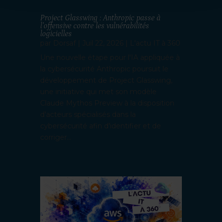
Project Glasswing : Anthropic passe à
l’offensive contre les vulnérabilités
logicielles
par
Dorsaf
|
Juil 22, 2026
|
L'actu IT à 360
Une nouvelle étape pour l'IA appliquée à
la cybersécurité Anthropic poursuit le
développement de Project Glasswing,
une initiative qui met son modèle
Claude Mythos Preview à la disposition
d'acteurs spécialisés dans la
cybersécurité afin d'identifier et de
corriger...