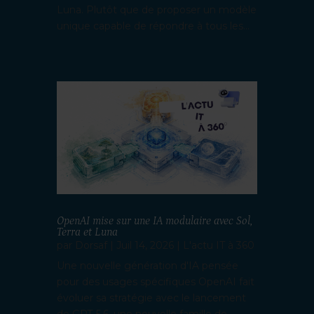
Luna. Plutôt que de proposer un modèle
unique capable de répondre à tous les...
OpenAI mise sur une IA modulaire avec Sol,
Terra et Luna
par
Dorsaf
|
Juil 14, 2026
|
L'actu IT à 360
Une nouvelle génération d'IA pensée
pour des usages spécifiques OpenAI fait
évoluer sa stratégie avec le lancement