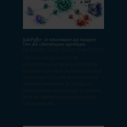
JadePuffer : le ransomware qui inaugure
l’ère des cyberattaques agentiques
par
Dorsaf
|
Juil 20, 2026
|
L'actu IT à 360
Une nouvelle génération de
cybermenaces émerge L'intelligence
artificielle agentique ne transforme plus
uniquement les outils des entreprises.
Selon les chercheurs de Sysdig, elle
pourrait également changer la manière
dont les cyberattaques sont menées.
Les équipes de...