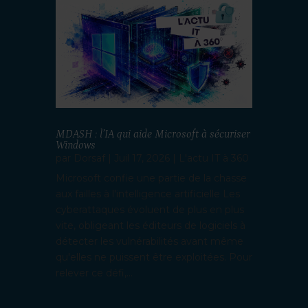
MDASH : l’IA qui aide Microsoft à sécuriser
Windows
par
Dorsaf
|
Juil 17, 2026
|
L'actu IT à 360
Microsoft confie une partie de la chasse
aux failles à l'intelligence artificielle Les
cyberattaques évoluent de plus en plus
vite, obligeant les éditeurs de logiciels à
détecter les vulnérabilités avant même
qu'elles ne puissent être exploitées. Pour
relever ce défi,...