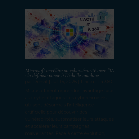
Microsoft accélère sa cybersécurité avec l’IA
: la défense passe à l’échelle machine
par
Dorsaf
|
Juil 16, 2026
|
L'actu IT à 360
Microsoft veut reprendre l'avantage face
aux cyberattaques Les cybercriminels
utilisent désormais l'intelligence
artificielle pour découvrir des
vulnérabilités, automatiser leurs attaques
et accélérer leurs campagnes
malveillantes. Face à cette évolution,