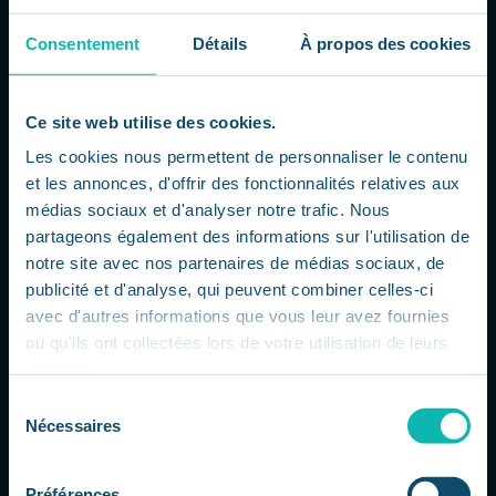
par
Dorsaf
|
Juil 24, 2026
|
L'actu IT à 360
L'explosion de l'IA transforme le marché
Consentement
Détails
À propos des cookies
des infrastructures Nokia profite
pleinement de la montée en puissance
de l'intelligence artificielle et de la
Ce site web utilise des cookies.
multiplication des datacenters qui
Les cookies nous permettent de personnaliser le contenu
l'accompagnent. Au deuxième trimestre
et les annonces, d'offrir des fonctionnalités relatives aux
2026, l'activité Réseaux de l'entreprise a...
médias sociaux et d'analyser notre trafic. Nous
partageons également des informations sur l'utilisation de
notre site avec nos partenaires de médias sociaux, de
publicité et d'analyse, qui peuvent combiner celles-ci
avec d'autres informations que vous leur avez fournies
ou qu'ils ont collectées lors de votre utilisation de leurs
services.
Sélection
Nécessaires
du
consentement
Préférences