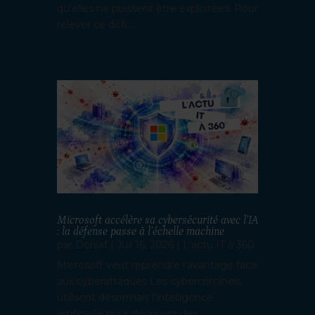
qu'elles ne puissent être exploitées. Pour
relever ce défi,...
Microsoft accélère sa cybersécurité avec l’IA
: la défense passe à l’échelle machine
par
Dorsaf
|
Juil 16, 2026
|
L'actu IT à 360
Microsoft veut reprendre l'avantage face
aux cyberattaques Les cybercriminels
utilisent désormais l'intelligence
artificielle pour découvrir des