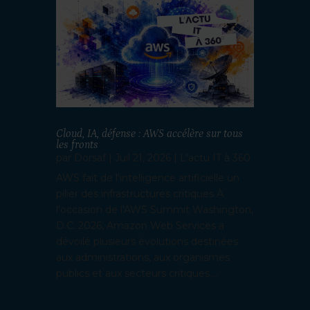
Cloud, IA, défense : AWS accélère sur tous
les fronts
par
Dorsaf
|
Juil 21, 2026
|
L'actu IT à 360
AWS fait de l'intelligence artificielle un
pilier des infrastructures critiques À
l'occasion de l'AWS Summit Washington,
D.C. 2026, Amazon Web Services a
dévoilé plusieurs évolutions destinées
aux administrations, aux organismes
publics et aux secteurs critiques....