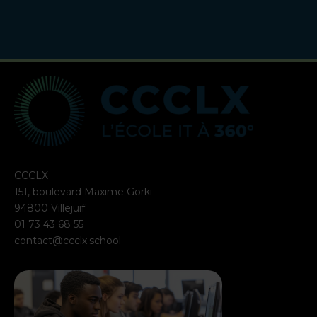
CCCLX
151, boulevard Maxime Gorki
94800 Villejuif
01 73 43 68 55
contact@ccclx.school