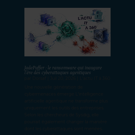
JadePuffer : le ransomware qui inaugure
l’ère des cyberattaques agentiques
par
Dorsaf
|
Juil 20, 2026
|
L'actu IT à 360
Une nouvelle génération de
cybermenaces émerge L'intelligence
artificielle agentique ne transforme plus
uniquement les outils des entreprises.
Selon les chercheurs de Sysdig, elle
pourrait également changer la manière
dont les cyberattaques sont menées.