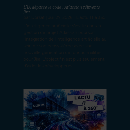
L’IA dépasse le code : Atlassian réinvente
Jira
par
Dorsaf
|
Juil 27, 2026
|
L'actu IT à 360
L'intelligence artificielle s'invite dans la
gestion de projet Atlassian poursuit
l'intégration de l'intelligence artificielle au
sein de son écosystème avec une
nouvelle génération de fonctionnalités
pour Jira. L'objectif n'est plus seulement
d'aider les développeurs...