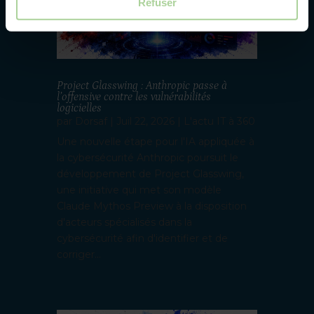
Refuser
Project Glasswing : Anthropic passe à
l’offensive contre les vulnérabilités
logicielles
par
Dorsaf
|
Juil 22, 2026
|
L'actu IT à 360
Une nouvelle étape pour l'IA appliquée à
la cybersécurité Anthropic poursuit le
développement de Project Glasswing,
une initiative qui met son modèle
Claude Mythos Preview à la disposition
d'acteurs spécialisés dans la
cybersécurité afin d'identifier et de
corriger...