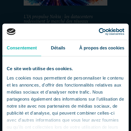
L’IA propulse Nokia : les datacenters
redessinent le marché des réseaux
par
Dorsaf
|
Juil 24, 2026
|
L'actu IT à 360
L'explosion de l'IA transforme le marché
des infrastructures Nokia profite
Consentement
Détails
À propos des cookies
pleinement de la montée en puissance
de l'intelligence artificielle et de la
multiplication des datacenters qui
Ce site web utilise des cookies.
l'accompagnent. Au deuxième trimestre
2026, l'activité Réseaux de l'entreprise a...
Les cookies nous permettent de personnaliser le contenu
et les annonces, d'offrir des fonctionnalités relatives aux
médias sociaux et d'analyser notre trafic. Nous
partageons également des informations sur l'utilisation de
notre site avec nos partenaires de médias sociaux, de
publicité et d'analyse, qui peuvent combiner celles-ci
avec d'autres informations que vous leur avez fournies
ou qu'ils ont collectées lors de votre utilisation de leurs