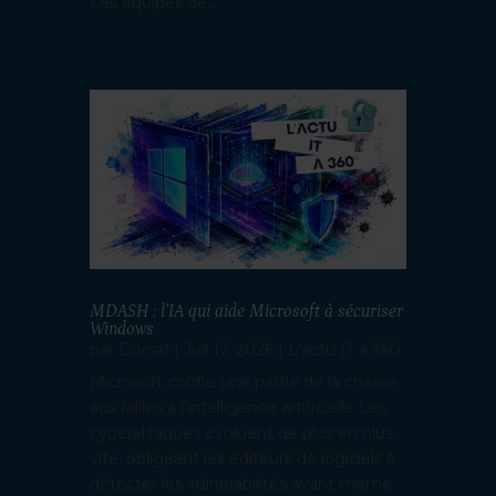
Les équipes de...
MDASH : l’IA qui aide Microsoft à sécuriser
Windows
par
Dorsaf
|
Juil 17, 2026
|
L'actu IT à 360
Microsoft confie une partie de la chasse
aux failles à l'intelligence artificielle Les
cyberattaques évoluent de plus en plus
vite, obligeant les éditeurs de logiciels à
détecter les vulnérabilités avant même