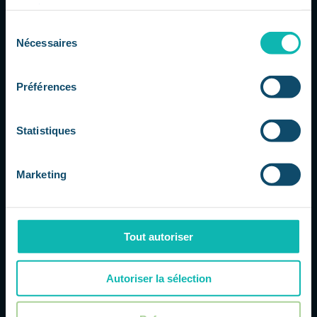
services.
Sélection
Nécessaires
du
consentement
Gemini 3.5 Pro retardé : Google sous
pression dans la course à l’IA
Préférences
par
Dorsaf
|
Juil 23, 2026
|
L'actu IT à 360
La course aux modèles d'IA s'accélère
Google traverse une période délicate
Statistiques
dans la compétition autour des modèles
d'intelligence artificielle avancés. Selon
plusieurs informations relayées par la
Marketing
presse spécialisée, le lancement de
Gemini 3.5 Pro aurait été repoussé...
Tout autoriser
Autoriser la sélection