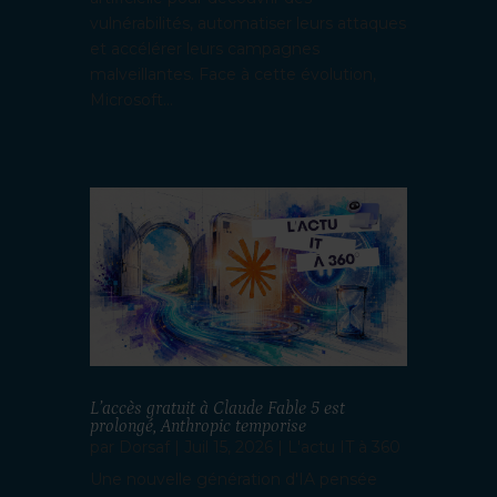
vulnérabilités, automatiser leurs attaques
et accélérer leurs campagnes
malveillantes. Face à cette évolution,
Microsoft...
L’accès gratuit à Claude Fable 5 est
prolongé, Anthropic temporise
par
Dorsaf
|
Juil 15, 2026
|
L'actu IT à 360
Une nouvelle génération d'IA pensée