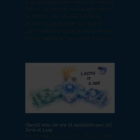
pour des usages spécifiques OpenAI fait
évoluer sa stratégie avec le lancement
de GPT-5.6, une nouvelle famille de
modèles composée de Sol, Terra et
Luna. Plutôt que de proposer un modèle
unique capable de répondre à tous les...
OpenAI mise sur une IA modulaire avec Sol,
Terra et Luna
par
Dorsaf
|
Juil 14, 2026
|
L'actu IT à 360