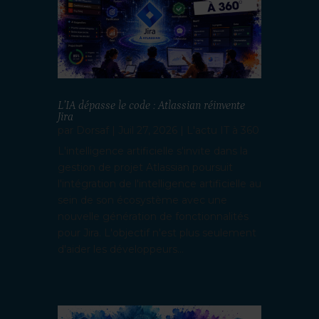
L’IA dépasse le code : Atlassian réinvente
Jira
par
Dorsaf
|
Juil 27, 2026
|
L'actu IT à 360
L'intelligence artificielle s'invite dans la
gestion de projet Atlassian poursuit
l'intégration de l'intelligence artificielle au
sein de son écosystème avec une
nouvelle génération de fonctionnalités
pour Jira. L'objectif n'est plus seulement
d'aider les développeurs...