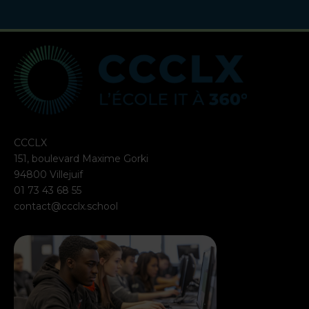
CCCLX
151, boulevard Maxime Gorki
94800 Villejuif
01 73 43 68 55
contact@ccclx.school