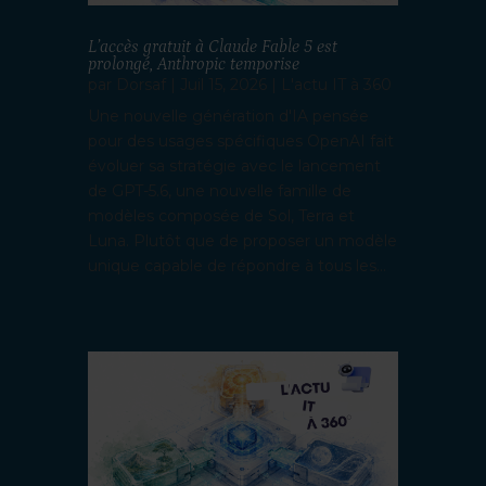
L’accès gratuit à Claude Fable 5 est
prolongé, Anthropic temporise
par
Dorsaf
|
Juil 15, 2026
|
L'actu IT à 360
Une nouvelle génération d'IA pensée
pour des usages spécifiques OpenAI fait
évoluer sa stratégie avec le lancement
de GPT-5.6, une nouvelle famille de
modèles composée de Sol, Terra et
Luna. Plutôt que de proposer un modèle
unique capable de répondre à tous les...