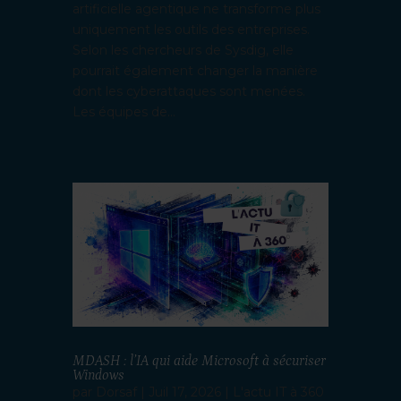
artificielle agentique ne transforme plus
uniquement les outils des entreprises.
Selon les chercheurs de Sysdig, elle
pourrait également changer la manière
dont les cyberattaques sont menées.
Les équipes de...
MDASH : l’IA qui aide Microsoft à sécuriser
Windows
par
Dorsaf
|
Juil 17, 2026
|
L'actu IT à 360