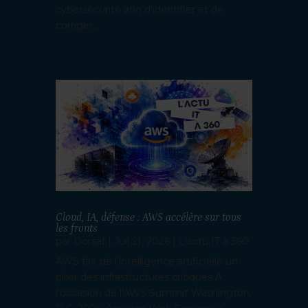
cybersécurité afin d'identifier et de
corriger...
Cloud, IA, défense : AWS accélère sur tous
les fronts
par
Dorsaf
|
Juil 21, 2026
|
L'actu IT à 360
AWS fait de l'intelligence artificielle un
pilier des infrastructures critiques À
l'occasion de l'AWS Summit Washington,