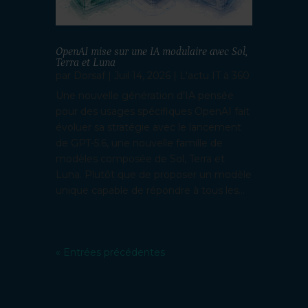
OpenAI mise sur une IA modulaire avec Sol,
Terra et Luna
par
Dorsaf
|
Juil 14, 2026
|
L'actu IT à 360
Une nouvelle génération d'IA pensée
pour des usages spécifiques OpenAI fait
évoluer sa stratégie avec le lancement
de GPT-5.6, une nouvelle famille de
modèles composée de Sol, Terra et
Luna. Plutôt que de proposer un modèle
unique capable de répondre à tous les...
« Entrées précédentes