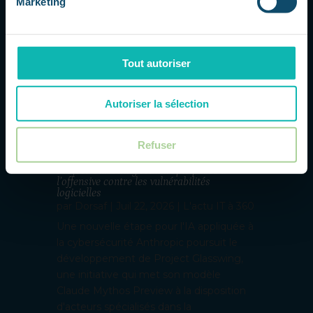
Marketing
Tout autoriser
Autoriser la sélection
Refuser
Project Glasswing : Anthropic passe à
l’offensive contre les vulnérabilités
logicielles
par
Dorsaf
|
Juil 22, 2026
|
L'actu IT à 360
Une nouvelle étape pour l'IA appliquée à
la cybersécurité Anthropic poursuit le
développement de Project Glasswing,
une initiative qui met son modèle
Claude Mythos Preview à la disposition
d'acteurs spécialisés dans la