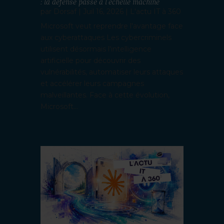
: la défense passe à l’échelle machine
par
Dorsaf
|
Juil 16, 2026
|
L'actu IT à 360
Microsoft veut reprendre l'avantage face
aux cyberattaques Les cybercriminels
utilisent désormais l'intelligence
artificielle pour découvrir des
vulnérabilités, automatiser leurs attaques
et accélérer leurs campagnes
malveillantes. Face à cette évolution,
Microsoft...