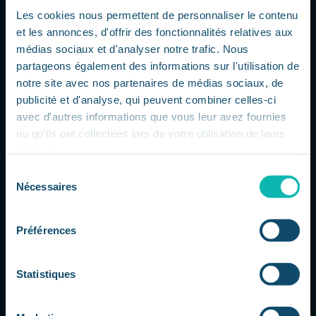
Les cookies nous permettent de personnaliser le contenu
et les annonces, d'offrir des fonctionnalités relatives aux
médias sociaux et d'analyser notre trafic. Nous
partageons également des informations sur l'utilisation de
notre site avec nos partenaires de médias sociaux, de
publicité et d'analyse, qui peuvent combiner celles-ci
avec d'autres informations que vous leur avez fournies
ou qu'ils ont collectées lors de votre utilisation de leurs
Gemini 3.5 Pro retardé : Google sous
services.
pression dans la course à l’IA
Sélection
par
Dorsaf
|
Juil 23, 2026
|
L'actu IT à 360
Nécessaires
du
La course aux modèles d'IA s'accélère
consentement
Google traverse une période délicate
dans la compétition autour des modèles
Préférences
d'intelligence artificielle avancés. Selon
plusieurs informations relayées par la
Statistiques
presse spécialisée, le lancement de
Gemini 3.5 Pro aurait été repoussé...