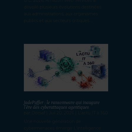
D.C. 2026, Amazon Web Services a
dévoilé plusieurs évolutions destinées
aux administrations, aux organismes
publics et aux secteurs critiques....
JadePuffer : le ransomware qui inaugure
l’ère des cyberattaques agentiques
par
Dorsaf
|
Juil 20, 2026
|
L'actu IT à 360
Une nouvelle génération de
cybermenaces émerge L'intelligence