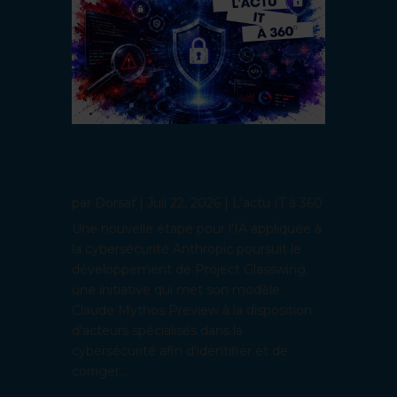
Project Glasswing : Anthropic passe à
l’offensive contre les vulnérabilités
logicielles
par
Dorsaf
|
Juil 22, 2026
|
L'actu IT à 360
Une nouvelle étape pour l'IA appliquée à
la cybersécurité Anthropic poursuit le
développement de Project Glasswing,
une initiative qui met son modèle
Claude Mythos Preview à la disposition
d'acteurs spécialisés dans la
cybersécurité afin d'identifier et de
corriger...