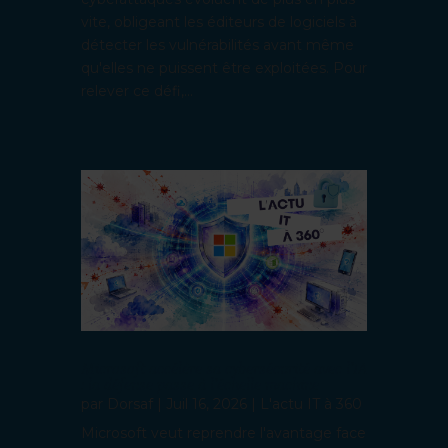
vite, obligeant les éditeurs de logiciels à
détecter les vulnérabilités avant même
qu'elles ne puissent être exploitées. Pour
relever ce défi,...
Microsoft accélère sa cybersécurité avec l’IA
: la défense passe à l’échelle machine
par
Dorsaf
|
Juil 16, 2026
|
L'actu IT à 360
Microsoft veut reprendre l'avantage face