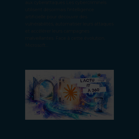
aux cyberattaques Les cybercriminels
utilisent désormais l'intelligence
artificielle pour découvrir des
vulnérabilités, automatiser leurs attaques
et accélérer leurs campagnes
malveillantes. Face à cette évolution,
Microsoft...
L’accès gratuit à Claude Fable 5 est
prolongé, Anthropic temporise