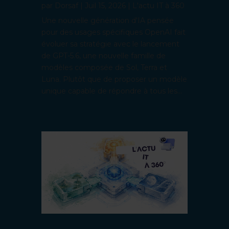
par
Dorsaf
|
Juil 15, 2026
|
L'actu IT à 360
Une nouvelle génération d'IA pensée
pour des usages spécifiques OpenAI fait
évoluer sa stratégie avec le lancement
de GPT-5.6, une nouvelle famille de
modèles composée de Sol, Terra et
Luna. Plutôt que de proposer un modèle
unique capable de répondre à tous les...