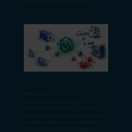
publics et aux secteurs critiques....
JadePuffer : le ransomware qui inaugure
l’ère des cyberattaques agentiques
par
Dorsaf
|
Juil 20, 2026
|
L'actu IT à 360
Une nouvelle génération de
cybermenaces émerge L'intelligence
artificielle agentique ne transforme plus
uniquement les outils des entreprises.
Selon les chercheurs de Sysdig, elle