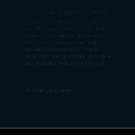
OpenAI mise sur une IA modulaire avec Sol,
Terra et Luna
par
Dorsaf
|
Juil 14, 2026
|
L'actu IT à 360
Une nouvelle génération d'IA pensée
pour des usages spécifiques OpenAI fait
évoluer sa stratégie avec le lancement
de GPT-5.6, une nouvelle famille de
modèles composée de Sol, Terra et
Luna. Plutôt que de proposer un modèle
unique capable de répondre à tous les...
« Entrées précédentes