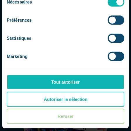
Nécessaires
du
consentement
Préférences
L’IA propulse Nokia : les datacenters
redessinent le marché des réseaux
Statistiques
par
Dorsaf
|
Juil 24, 2026
|
L'actu IT à 360
L'explosion de l'IA transforme le marché
Marketing
des infrastructures Nokia profite
pleinement de la montée en puissance
de l'intelligence artificielle et de la
multiplication des datacenters qui
Tout autoriser
l'accompagnent. Au deuxième trimestre
2026, l'activité Réseaux de l'entreprise a...
Autoriser la sélection
Refuser