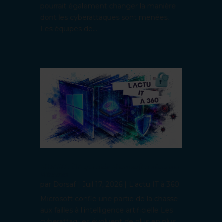
pourrait également changer la manière
dont les cyberattaques sont menées.
Les équipes de...
MDASH : l’IA qui aide Microsoft à sécuriser
Windows
par
Dorsaf
|
Juil 17, 2026
|
L'actu IT à 360
Microsoft confie une partie de la chasse
aux failles à l'intelligence artificielle Les
cyberattaques évoluent de plus en plus