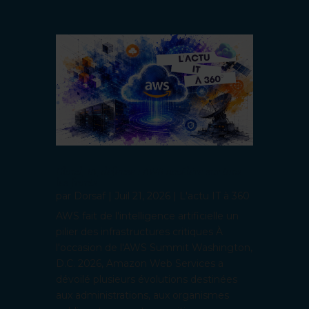
Cloud, IA, défense : AWS accélère sur tous
les fronts
par
Dorsaf
|
Juil 21, 2026
|
L'actu IT à 360
AWS fait de l'intelligence artificielle un
pilier des infrastructures critiques À
l'occasion de l'AWS Summit Washington,
D.C. 2026, Amazon Web Services a
dévoilé plusieurs évolutions destinées
aux administrations, aux organismes