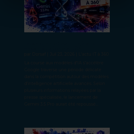
Gemini 3.5 Pro retardé : Google sous
pression dans la course à l’IA
par
Dorsaf
|
Juil 23, 2026
|
L'actu IT à 360
La course aux modèles d'IA s'accélère
Google traverse une période délicate
dans la compétition autour des modèles
d'intelligence artificielle avancés. Selon
plusieurs informations relayées par la
presse spécialisée, le lancement de
Gemini 3.5 Pro aurait été repoussé...