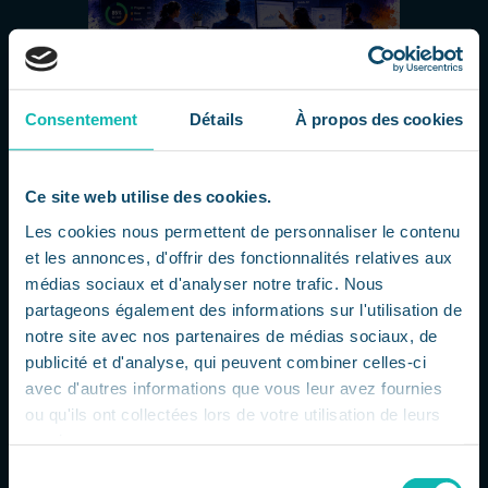
L’IA dépasse le code : Atlassian réinvente
Jira
Consentement
Détails
À propos des cookies
par
Dorsaf
|
Juil 27, 2026
|
L'actu IT à 360
L'intelligence artificielle s'invite dans la
gestion de projet Atlassian poursuit
Ce site web utilise des cookies.
l'intégration de l'intelligence artificielle au
Les cookies nous permettent de personnaliser le contenu
sein de son écosystème avec une
et les annonces, d'offrir des fonctionnalités relatives aux
nouvelle génération de fonctionnalités
pour Jira. L'objectif n'est plus seulement
médias sociaux et d'analyser notre trafic. Nous
d'aider les développeurs...
partageons également des informations sur l'utilisation de
notre site avec nos partenaires de médias sociaux, de
publicité et d'analyse, qui peuvent combiner celles-ci
avec d'autres informations que vous leur avez fournies
ou qu'ils ont collectées lors de votre utilisation de leurs
services.
Sélection