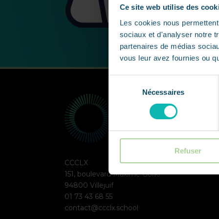
Ce site web utilise des cook
Les cookies nous permettent d
sociaux et d'analyser notre t
partenaires de médias sociaux
vous leur avez fournies ou qu'
Sélection
Nécessaires
du
consentement
Refuser
CCCLX
151, boulevard Maxime Gorki
94800 Villejuif
01 73 43 68 55
contact@ccclx.school