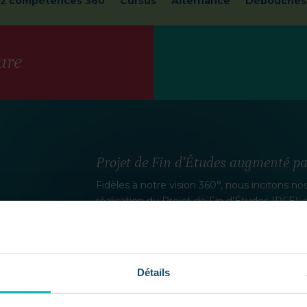
12 compétences 360
Cursus
Alternance
Débouchés
ure
Projet de Fin d’Études augmenté pa
Fidèles à notre vision 360°, nous incitons nos
réalisation du Projet de Fin d’Études (PFE),
effectuées durant leur alternance en quatr
Ces projets doivent être conduits avec une r
social et environnemental des technologies 
Détails
Ainsi, nos étudiants apprennent non seulem
les technologies avancées de l’IA générative