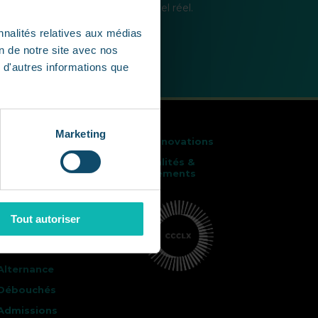
durable en contexte professionnel réel.
nnalités relatives aux médias
on de notre site avec nos
 d'autres informations que
Marketing
Bachelor
Les innovations
Systèmes
Actualités &
numériques
événements
Présentation
Les 12
compétences
Tout autoriser
360
Cursus
Alternance
Débouchés
Admissions