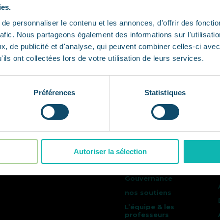
et à les déployer de manière responsable et 
ies.
e personnaliser le contenu et les annonces, d'offrir des fonctio
rafic. Nous partageons également des informations sur l'utilisati
, de publicité et d'analyse, qui peuvent combiner celles-ci avec
ils ont collectées lors de votre utilisation de leurs services.
Préférences
Statistiques
L’école
Pourquoi CCCLX
(360)
Raison d’être –
Société à mission
Autoriser la sélection
Inclusivité &
diversité
Gouvernance
nos soutiens
L’équipe & les
professeurs