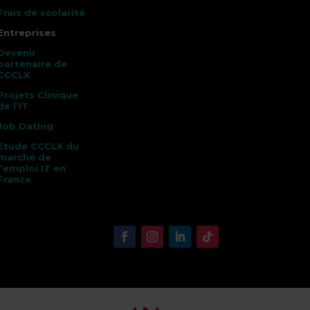
Frais de scolarité
Entreprises
Devenir
partenaire de
CCCLX
Projets Clinique
de l’IT
Job Dating
Etude CCCLX du
marché de
l’emploi IT en
France