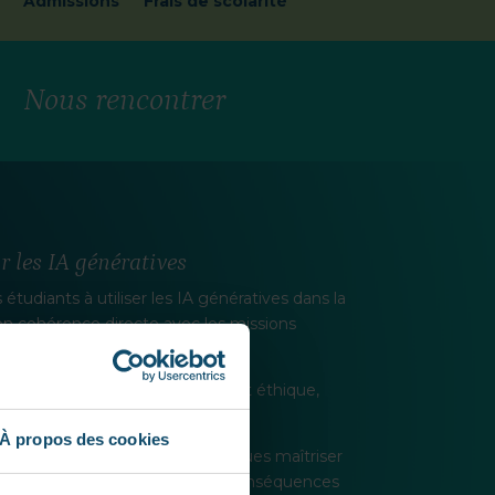
Admissions
Frais de scolarité
Nous rencontrer
r les IA génératives
 étudiants à utiliser les IA génératives dans la
 en cohérence directe avec les missions
ième année.
éflexion approfondie sur l’impact éthique,
mobilisées.
À propos des cookies
ent à répondre aux problématiques maîtriser
, mais aussi à en anticiper les conséquences