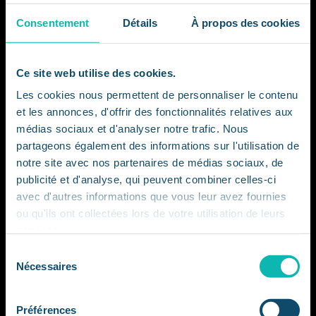
151, boulevard Maxime Gorki
94800 Villejuif
Consentement
Détails
À propos des cookies
01 73 43 68 55
contact@ccclx.school
Ce site web utilise des cookies.
Les cookies nous permettent de personnaliser le contenu
et les annonces, d'offrir des fonctionnalités relatives aux
médias sociaux et d'analyser notre trafic. Nous
partageons également des informations sur l'utilisation de
notre site avec nos partenaires de médias sociaux, de
publicité et d'analyse, qui peuvent combiner celles-ci
avec d'autres informations que vous leur avez fournies
ou qu'ils ont collectées lors de votre utilisation de leurs
services.
L’école
Sélection
Pourquoi CCCLX (360)
Nécessaires
du
Raison d’être – Société à mission
consentement
Inclusivité & diversité
Préférences