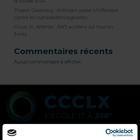
la course à l’IA
Project Glasswing : Anthropic passe à l’offensive
contre les vulnérabilités logicielles
Cloud, IA, défense : AWS accélère sur tous les
fronts
Commentaires récents
Aucun commentaire à afficher.
CCCLX