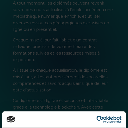
À tout moment, les diplômés peuvent revenir
suivre des cours actualisés à l’école, accéder à une
médiathèque numérique enrichie, et utiliser
diverses ressources pédagogiques exclusives en
ligne ou en présentiel.
Chaque mise à jour fait l’objet d’un contrat
individuel précisant le volume horaire des
formations suivies et les ressources mises à
disposition.
À l’issue de chaque actualisation, le diplôme est
mis à jour, attestant précisément des nouvelles
compétences et savoirs acquis ainsi que de leur
date d’actualisation.
Ce diplôme est digitalisé, sécurisé et infalsifiable
grâce à la technologie blockchain. Avec cette
Garantie de Mise à Jour du Diplôme, CCCLX ne
forme pas seulement des architectes polyvalents
de l’IT, elle accompagne ses diplômés tout au long