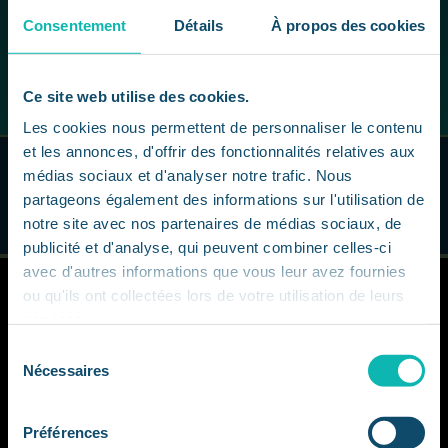
de leur parcours professionnel pour leur permettre
Consentement
Détails
À propos des cookies
de rester constamment à la pointe de leur secteur.
Ce site web utilise des cookies.
Les cookies nous permettent de personnaliser le contenu
et les annonces, d'offrir des fonctionnalités relatives aux
médias sociaux et d'analyser notre trafic. Nous
partageons également des informations sur l'utilisation de
Demande d'infos
Je candidate !
notre site avec nos partenaires de médias sociaux, de
publicité et d'analyse, qui peuvent combiner celles-ci
avec d'autres informations que vous leur avez fournies
ou qu'ils ont collectées lors de votre utilisation de leurs
services.
Sélection
Nécessaires
du
consentement
CCCLX
Préférences
151, boulevard Maxime Gorki