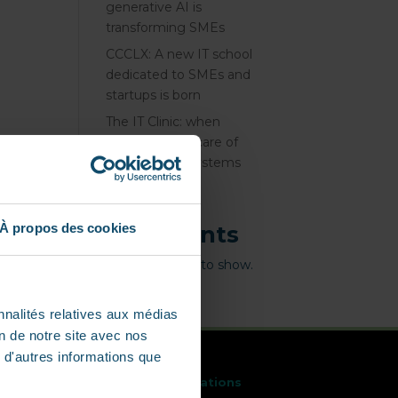
generative AI is
transforming SMEs
CCCLX: A new IT school
dedicated to SMEs and
startups is born
The IT Clinic: when
students take care of
SMEs’ digital systems
Recent
À propos des cookies
comments
No comments to show.
nnalités relatives aux médias
on de notre site avec nos
 d'autres informations que
Bachelor Digital
Innovations
Systems