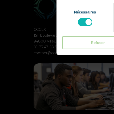
Sélection
Nécessaires
du
consentement
CCCLX
151, boulevard Maxime Gorki
94800 Villejuif
Refuser
01 73 43 68 55
contact@ccclx.school