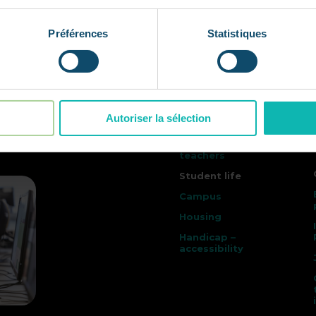
Why CCCLX (360)
Raison d’être –
Préférences
Statistiques
Mission-driven
company
Inclusivity &
diversity
Governance
Autoriser la sélection
our supporters
The team &
teachers
Student life
Campus
Housing
Handicap –
accessibility