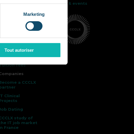
News & events
Presentation
Marketing
The 12 360° skills
Cursus
Alternance
Job
opportunities
Tout autoriser
Admissions
Tuition fees
Companies
Become a CCCLX
partner
IT Clinical
Projects
Job Dating
CCCLX study of
the IT job market
in France