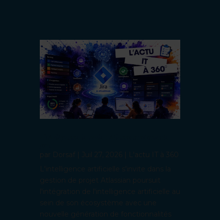
L’IA dépasse le code : Atlassian réinvente
Jira
par
Dorsaf
|
Juil 27, 2026
|
L'actu IT à 360
L'intelligence artificielle s'invite dans la
gestion de projet Atlassian poursuit
l'intégration de l'intelligence artificielle au
sein de son écosystème avec une
nouvelle génération de fonctionnalités