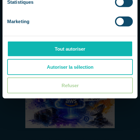
Statistiques
Une nouvelle étape pour l'IA appliquée à
la cybersécurité Anthropic poursuit le
développement de Project Glasswing,
Marketing
une initiative qui met son modèle
Claude Mythos Preview à la disposition
d'acteurs spécialisés dans la
cybersécurité afin d'identifier et de
Tout autoriser
corriger...
Autoriser la sélection
Refuser