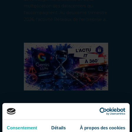
multiplication des datacenters qui
l'accompagnent. Au deuxième trimestre
2026, l'activité Réseaux de l'entreprise a...
Gemini 3.5 Pro retardé : Google sous
pression dans la course à l’IA
par
Dorsaf
|
Juil 23, 2026
|
L'actu IT à 360
La course aux modèles d'IA s'accélère
Google traverse une période délicate
Consentement
Détails
À propos des cookies