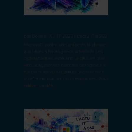
MDASH : l’IA qui aide Microsoft à sécuriser
Windows
par
Dorsaf
|
Juil 17, 2026
|
L'actu IT à 360
Microsoft confie une partie de la chasse
aux failles à l'intelligence artificielle Les
cyberattaques évoluent de plus en plus
vite, obligeant les éditeurs de logiciels à
détecter les vulnérabilités avant même
qu'elles ne puissent être exploitées. Pour
relever ce défi,...