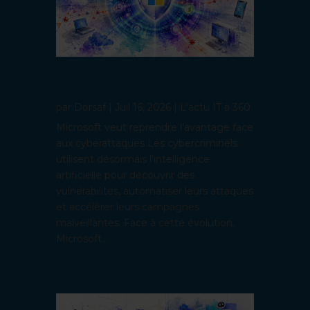
Microsoft accélère sa cybersécurité avec l’IA
: la défense passe à l’échelle machine
par
Dorsaf
|
Juil 16, 2026
|
L'actu IT à 360
Microsoft veut reprendre l'avantage face
aux cyberattaques Les cybercriminels
utilisent désormais l'intelligence
artificielle pour découvrir des
vulnérabilités, automatiser leurs attaques
et accélérer leurs campagnes
malveillantes. Face à cette évolution,
Microsoft...