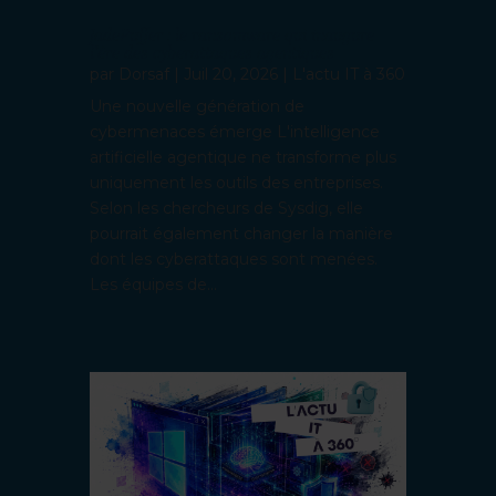
JadePuffer : le ransomware qui inaugure
l’ère des cyberattaques agentiques
par
Dorsaf
|
Juil 20, 2026
|
L'actu IT à 360
Une nouvelle génération de
cybermenaces émerge L'intelligence
artificielle agentique ne transforme plus
uniquement les outils des entreprises.
Selon les chercheurs de Sysdig, elle
pourrait également changer la manière
dont les cyberattaques sont menées.
Les équipes de...