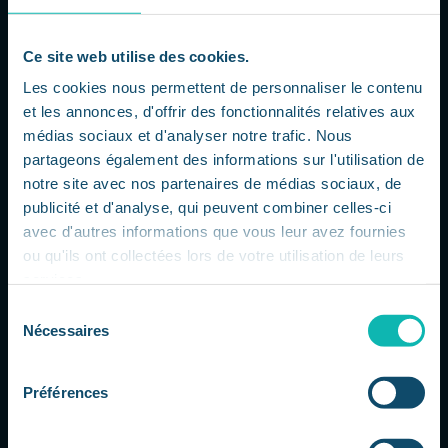
dans la compétition autour des modèles
d'intelligence artificielle avancés. Selon
plusieurs informations relayées par la
Ce site web utilise des cookies.
presse spécialisée, le lancement de
Les cookies nous permettent de personnaliser le contenu
Gemini 3.5 Pro aurait été repoussé...
et les annonces, d'offrir des fonctionnalités relatives aux
médias sociaux et d'analyser notre trafic. Nous
partageons également des informations sur l'utilisation de
notre site avec nos partenaires de médias sociaux, de
publicité et d'analyse, qui peuvent combiner celles-ci
avec d'autres informations que vous leur avez fournies
ou qu'ils ont collectées lors de votre utilisation de leurs
services.
Sélection
Nécessaires
du
consentement
Project Glasswing : Anthropic passe à
Préférences
l’offensive contre les vulnérabilités
logicielles
par
Dorsaf
|
Juil 22, 2026
|
L'actu IT à 360