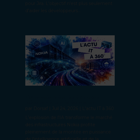
pour Jira. L'objectif n'est plus seulement
d'aider les développeurs...
L’IA propulse Nokia : les datacenters
redessinent le marché des réseaux
par
Dorsaf
|
Juil 24, 2026
|
L'actu IT à 360
L'explosion de l'IA transforme le marché
des infrastructures Nokia profite
pleinement de la montée en puissance
de l'intelligence artificielle et de la