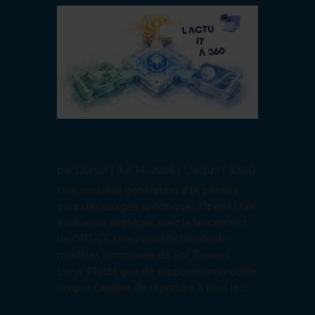
OpenAI mise sur une IA modulaire avec Sol,
Terra et Luna
par
Dorsaf
|
Juil 14, 2026
|
L'actu IT à 360
Une nouvelle génération d'IA pensée
pour des usages spécifiques OpenAI fait
évoluer sa stratégie avec le lancement
de GPT-5.6, une nouvelle famille de
modèles composée de Sol, Terra et
Luna. Plutôt que de proposer un modèle
unique capable de répondre à tous les...