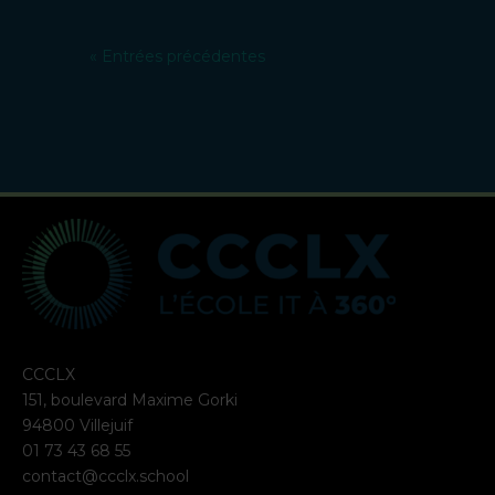
« Entrées précédentes
CCCLX
151, boulevard Maxime Gorki
94800 Villejuif
01 73 43 68 55
contact@ccclx.school